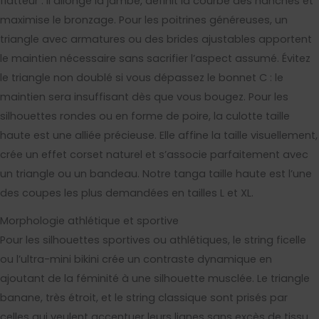
flatteur : il allonge la jambe, définit la courbe des hanches et
maximise le bronzage. Pour les poitrines généreuses, un
triangle avec armatures ou des brides ajustables apportent
le maintien nécessaire sans sacrifier l’aspect assumé. Évitez
le triangle non doublé si vous dépassez le bonnet C : le
maintien sera insuffisant dès que vous bougez. Pour les
silhouettes rondes ou en forme de poire, la culotte taille
haute est une alliée précieuse. Elle affine la taille visuellement,
crée un effet corset naturel et s’associe parfaitement avec
un triangle ou un bandeau. Notre tanga taille haute est l’une
des coupes les plus demandées en tailles L et XL.
Morphologie athlétique et sportive
Pour les silhouettes sportives ou athlétiques, le string ficelle
ou l’ultra-mini bikini crée un contraste dynamique en
ajoutant de la féminité à une silhouette musclée. Le triangle
banane, très étroit, et le string classique sont prisés par
celles qui veulent accentuer leurs lignes sans excès de tissu.