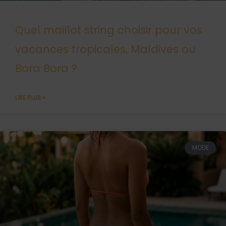
Quel maillot string choisir pour vos
vacances tropicales, Maldives ou
Bora Bora ?
LIRE PLUS »
MODE