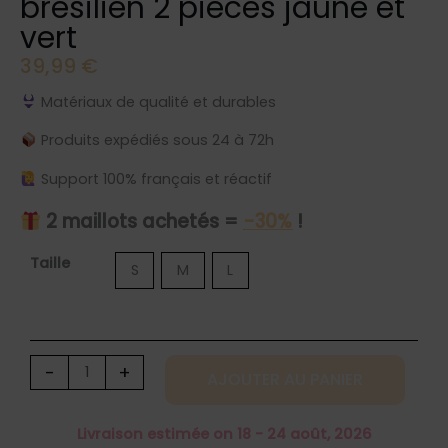
brésilien 2 pièces jaune et
vert
39,99
€
Matériaux de qualité et durables
Produits expédiés sous 24 à 72h
Support 100% français et réactif
2 maillots achetés =
-30%
!
quantité
Taille
S
M
L
de
Maillot
de
bain
-
+
AJOUTER AU PANIER
string
brésilien
Livraison estimée on 18 - 24 août, 2026