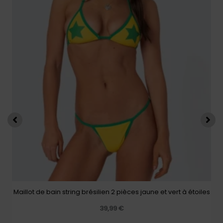
produit
a
plusieurs
variations.
Les
options
peuvent
être
choisies
sur
la
page
du
produit
Maillot de bain string brésilien 2 pièces jaune et vert à étoiles
39,99
€