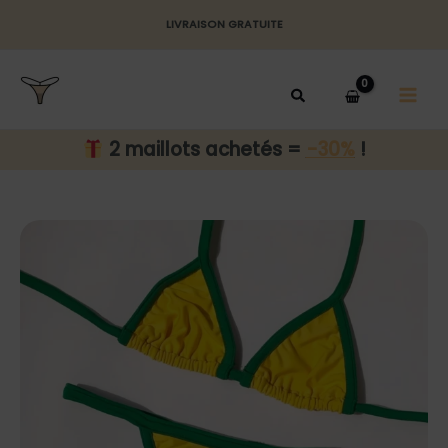
Aller
LIVRAISON GRATUITE
au
MAI
contenu
MEN
2 maillots achetés =
-30%
!