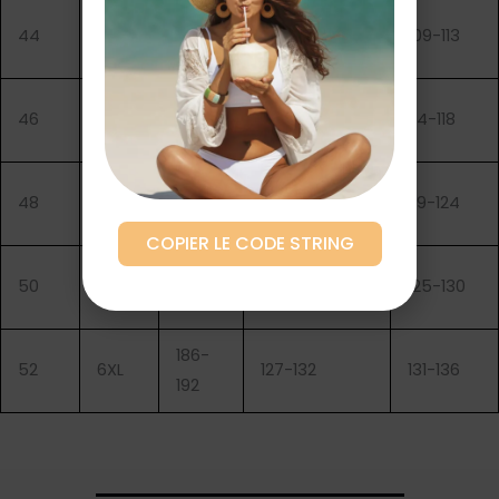
170-
44
XXL
104-108
109-113
176
174-
46
XXXL
109-114
114-118
180
178-
48
4XL
115-120
119-124
184
COPIER LE CODE STRING
182-
50
5XL
121-126
125-130
188
186-
52
6XL
127-132
131-136
192