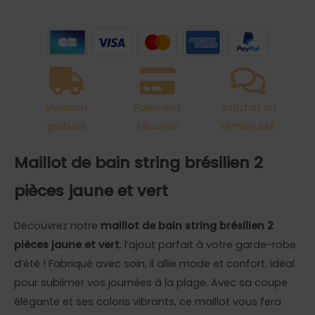
2
pièces
jaune
et
vert
Livraison
Paiement
Satisfait ou
gratuite
sécurisé
remboursé
Maillot de bain string brésilien 2
pièces jaune et vert
Découvrez notre
maillot de bain string brésilien 2
pièces jaune et vert
, l’ajout parfait à votre garde-robe
d’été ! Fabriqué avec soin, il allie mode et confort, idéal
pour sublimer vos journées à la plage. Avec sa coupe
élégante et ses coloris vibrants, ce maillot vous fera