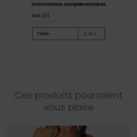
Informations complémentaires
Avis (0)
Taille
S, M, L
Ces produits pourraient
vous plaire
Ce