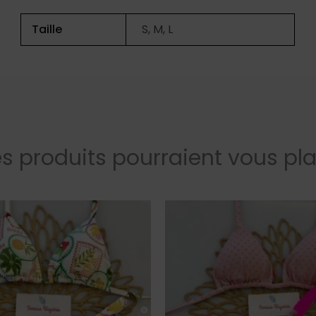
Taille
S, M, L
s produits pourraient vous pla
Ce
produit
a
plusieurs
variations.
Les