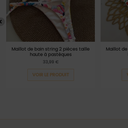
options
peuvent
être
choisies
sur
la
Maillot de bain string 2 pièces taille
Maillot de
haute à pastèques
page
33,99
€
du
produit
VOIR LE PRODUIT