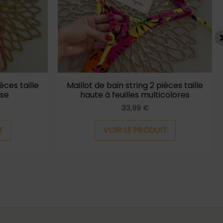
options
options
peuvent
peuvent
être
être
choisies
choisies
sur
sur
la
la
èces taille
Maillot de bain string 2 pièces taille
ose
haute à feuilles multicolores
page
page
33,99
€
du
du
produit
produit
T
VOIR LE PRODUIT