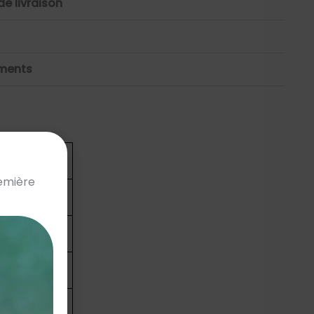
de livraison
ements
ches (cm)
remière
88
93
98
103