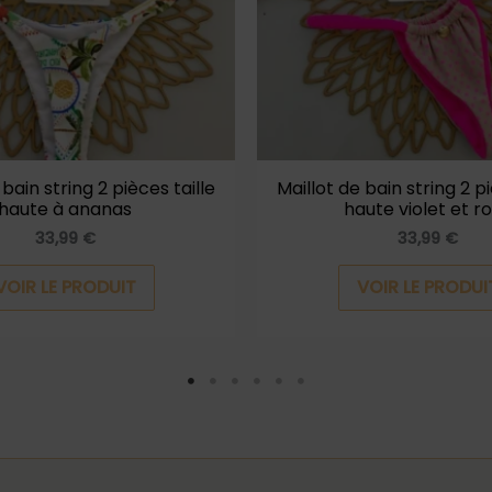
options
peuvent
être
choisies
sur
la
 bain string 2 pièces taille
Maillot de bain string 2 pi
haute à ananas
haute violet et r
page
33,99
€
33,99
€
du
produit
VOIR LE PRODUIT
VOIR LE PRODUI