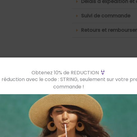
Délais d'expédition et 
Suivi de commande
Retours et rembours
Taille
Taille (cm)
Tour de poitrine (cm)
Han
Obtenez 10% de REDUCTION
 réduction avec le code : STRING, seulement sur votre p
XS
150-156
78-82
84-
commande !
S
155-162
83-87
89-
M
160-165
88-92
94-
L
163-168
93-97
99-