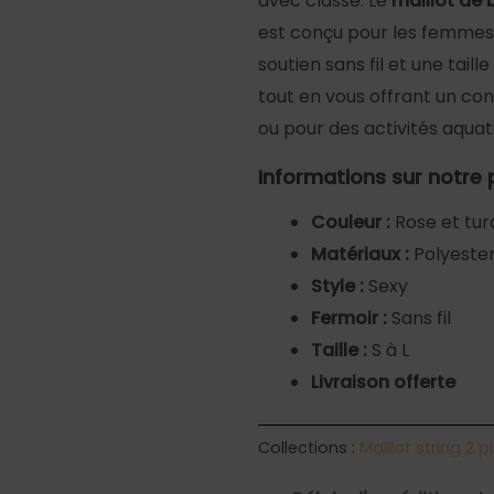
avec classe. Le
maillot de 
est conçu pour les femmes q
soutien sans fil et une tail
tout en vous offrant un con
ou pour des activités aquati
Informations sur notre 
Couleur :
Rose et tur
Matériaux :
Polyeste
Style :
Sexy
Fermoir :
Sans fil
Taille :
S à L
Livraison offerte
Collections :
Maillot string 2 