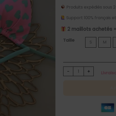
Produits expédiés sous 2
Support 100% français et
2 maillots achetés 
quantité
Taille
S
M
de
Maillot
de
bain
-
+
Livrais
string
2
AJ
pièces
taille
haute
rose