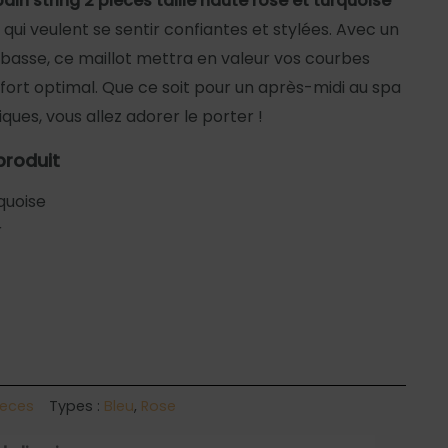
bain string 2 pièces taille haute rose et turquoise
ui veulent se sentir confiantes et stylées. Avec un
le basse, ce maillot mettra en valeur vos courbes
fort optimal. Que ce soit pour un après-midi au spa
ques, vous allez adorer le porter !
produit
quoise
r
pieces
Types :
Bleu
,
Rose