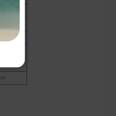
-108
113
118
124
-130
136