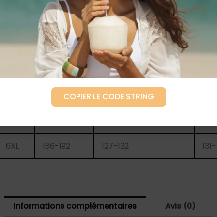
XL
166-172
98-103
104
XXL
170-176
104-108
109-
XXXL
174-180
109-114
114-
4XL
178-184
115-120
119-
COPIER LE CODE STRING
5XL
182-188
121-126
125
6XL
186-192
127-132
131-
Informations complémentaires
Avis (0)