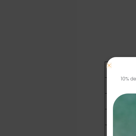
Taille FR
10% de
34
36
38
40