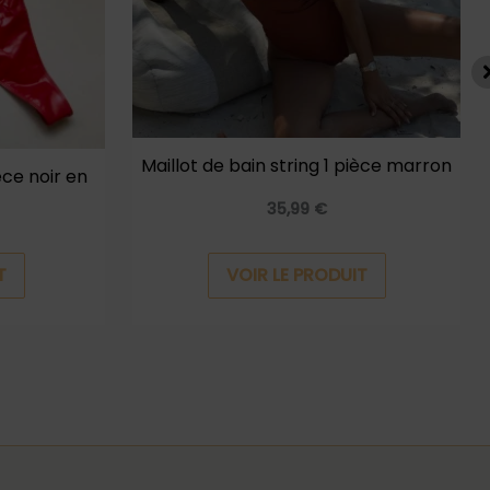
options
options
peuvent
peuvent
être
être
choisies
choisies
sur
sur
Maillot de bain string 1 pièce marron
la
la
èce noir en
page
page
35,99
€
du
du
produit
produit
T
VOIR LE PRODUIT