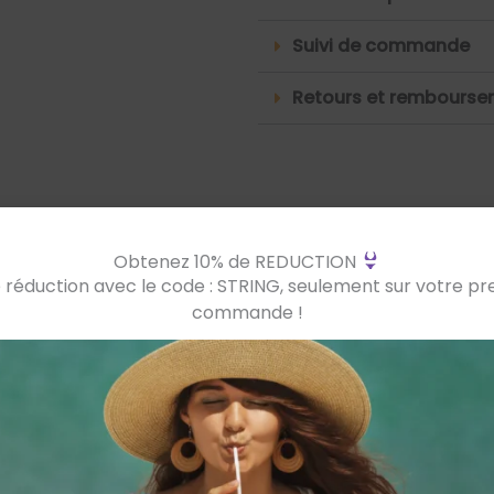
Suivi de commande
Retours et rembours
Taille
Taille (cm)
Tour de poitrine (cm)
Han
Obtenez 10% de REDUCTION
 réduction avec le code : STRING, seulement sur votre p
XS
150-156
78-82
84-
commande !
S
155-162
83-87
89-
M
160-165
88-92
94-
L
163-168
93-97
99-