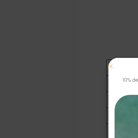
Taille FR
10% de
34
36
38
40