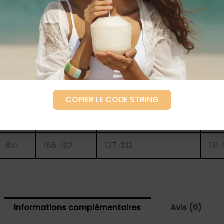
XL
166-172
98-103
104
XXL
170-176
104-108
109-
XXXL
174-180
109-114
114-
4XL
178-184
115-120
119-
COPIER LE CODE STRING
5XL
182-188
121-126
125
6XL
186-192
127-132
131-
Informations complémentaires
Avis (0)