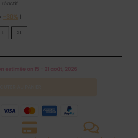
 réactif
=
-30%
!
L
XL
on estimée on 15 - 21 août, 2026
OUTER AU PANIER