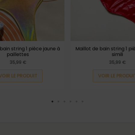
options
peuvent
être
choisies
sur
la
 bain string 1 pièce jaune à
Maillot de bain string 1 pi
paillettes
simili
page
35,99
€
35,99
€
du
produit
VOIR LE PRODUIT
VOIR LE PRODUI