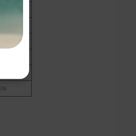
-108
113
118
124
-130
136