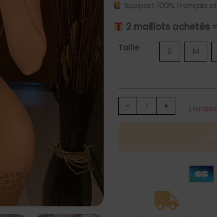
Support 100% français et
2 maillots achetés 
quantité
Taille
S
M
de
Maillot
de
bain
-
+
Livrais
string
1
AJ
pièce
blanc