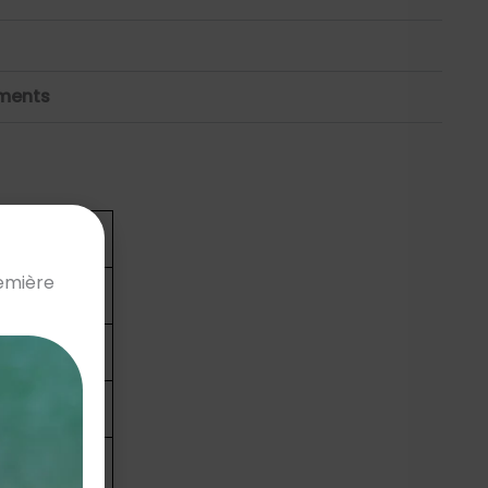
ements
ches (cm)
remière
88
93
98
103