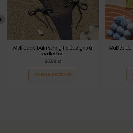
options
peuvent
être
choisies
sur
la
Maillot de bain string 1 pièce gris à
Maillot de
paillettes
page
35,99
€
du
produit
VOIR LE PRODUIT