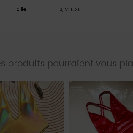
Taille
S, M, L, XL
s produits pourraient vous pla
Ce
produit
a
plusieurs
variations.
Les