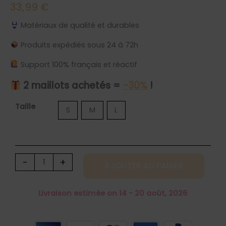
33,99
€
Matériaux de qualité et durables
Produits expédiés sous 24 à 72h
Support 100% français et réactif
2 maillots achetés =
-30%
!
quantité
Taille
S
M
L
de
Maillot
de
bain
-
+
AJOUTER AU PANIER
string
2
Livraison estimée on 14 - 20 août, 2026
pièces
taille