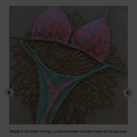
Ce
produit
a
plusieurs
variations.
Les
options
peuvent
être
choisies
sur
la
page
du
produit
Maillot de bain string 2 pièces taille haute rose et turquoise