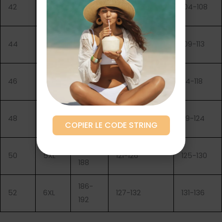
166-
42
XL
98-103
104-108
172
170-
44
XXL
104-108
109-113
176
174-
46
XXXL
109-114
114-118
180
178-
48
4XL
115-120
119-124
COPIER LE CODE STRING
184
182-
50
5XL
121-126
125-130
188
186-
52
6XL
127-132
131-136
192