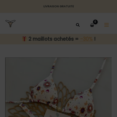
Aller
LIVRAISON GRATUITE
au
MAI
contenu
MEN
2 maillots achetés =
-30%
!